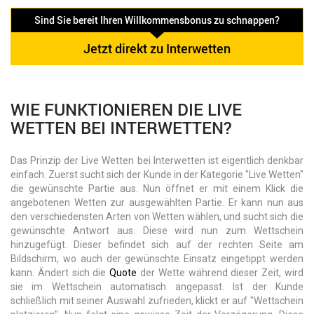
Sind Sie bereit Ihren Willkommensbonus zu schnappen?
Jetzt direkt zu Interwetten
WIE FUNKTIONIEREN DIE LIVE
WETTEN BEI INTERWETTEN?
Das Prinzip der Live Wetten bei Interwetten ist eigentlich denkbar
einfach. Zuerst sucht sich der Kunde in der Kategorie "Live Wetten"
die gewünschte Partie aus. Nun öffnet er mit einem Klick die
angebotenen Wetten zur ausgewählten Partie. Er kann nun aus
den verschiedensten Arten von Wetten wählen, und sucht sich die
gewünschte Antwort aus. Diese wird nun zum Wettschein
hinzugefügt. Dieser befindet sich auf der rechten Seite am
Bildschirm, wo auch der gewünschte Einsatz eingetippt werden
kann. Ändert sich die
Quote
der Wette während dieser Zeit, wird
sie im Wettschein automatisch angepasst. Ist der Kunde
schließlich mit seiner Auswahl zufrieden, klickt er auf "Wettschein