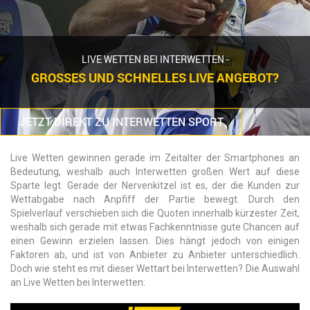
LIVE WETTEN BEI INTERWETTEN -
GROSSES UND SCHNELLES LIVE ANGEBOT?
JETZT DIREKT ZU INTERWETTEN SPORT
Live Wetten gewinnen gerade im Zeitalter der Smartphones an
Bedeutung, weshalb auch Interwetten großen Wert auf diese
Sparte legt. Gerade der Nervenkitzel ist es, der die Kunden zur
Wettabgabe nach Anpfiff der Partie bewegt. Durch den
Spielverlauf verschieben sich die Quoten innerhalb kürzester Zeit,
weshalb sich gerade mit etwas Fachkenntnisse gute Chancen auf
einen Gewinn erzielen lassen. Dies hängt jedoch von einigen
Faktoren ab, und ist von Anbieter zu Anbieter unterschiedlich.
Doch wie steht es mit dieser Wettart bei Interwetten? Die Auswahl
an Live Wetten bei Interwetten: