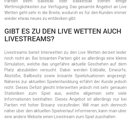
Partien beim Baseball oder Basketball stehen einige
Wettmöglichkeiten zur Verfügung. Das gesamte Angebot an Live
Wetten geht sehr in die Breite, wodurch es für den Kunden immer
wieder etwas neues zu entdecken gibt.
GIBT ES ZU DEN LIVE WETTEN AUCH
LIVESTREAMS?
Livestreams bietet Interwetten zu den Live Wetten derzeit leider
noch nicht an. Bei brisanten Partien gibt es allerdings eine kleine
Simulation, welche das ungefähre aktuelle Geschehen auf dem
Platz abzubilden versucht. Dabei werden Eckbälle, Einwürfe,
Abstöße, Ballbesitz sowie brisante Spielsituationen angezeigt.
Näheres zur aktuellen Spielentwicklung erfährt der Kunde jedoch
nicht. Dieses Defizit gleicht Interwetten jedoch mit sehr genauen
Statistiken zum Spiel aus, welche allgemein sehr viele
Informationen beinhalten. Dieses Angebot ist allerdings nur bei
Partien mit hoher Brisanz vorzufinden. Will man sich dennoch
näher über den aktuellen Spielverlauf informieren, kann man über
eine andere Website einen Livestream zum Spiel zuschalten.