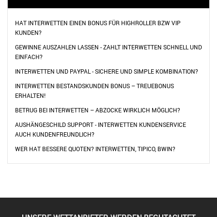
HAT INTERWETTEN EINEN BONUS FÜR HIGHROLLER BZW VIP
KUNDEN?
GEWINNE AUSZAHLEN LASSEN -
ZAHLT INTERWETTEN SCHNELL UND
EINFACH?
INTERWETTEN UND PAYPAL -
SICHERE UND SIMPLE KOMBINATION?
INTERWETTEN BESTANDSKUNDEN BONUS – TREUEBONUS
ERHALTEN!
BETRUG BEI INTERWETTEN – ABZOCKE WIRKLICH MÖGLICH?
AUSHÄNGESCHILD SUPPORT -
INTERWETTEN KUNDENSERVICE
AUCH KUNDENFREUNDLICH?
WER HAT BESSERE QUOTEN? INTERWETTEN, TIPICO, BWIN?