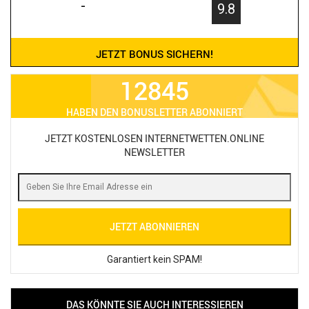
-
9.8
JETZT BONUS SICHERN!
12845
HABEN DEN BONUSLETTER ABONNIERT
JETZT KOSTENLOSEN INTERNETWETTEN.ONLINE
NEWSLETTER
Garantiert kein SPAM!
DAS KÖNNTE SIE AUCH INTERESSIEREN