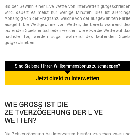
Bis der Gewinn einer Live Wette von Interwetten gutgeschrieben
wird, dauert es meist nur wenige Minuten. Dies ist allerdings
Abhängig von der Prägnanz, welche von der ausgewählten Partie
ausgeht. Die Wettgewinne von Wetten, die bereits während des
laufenden Spiels entschieden werden, wie etwa die Wette auf das
nächste Tor, werden sogar während des laufenden Spiels
gutgeschrieben.
Sind Sie bereit Ihren Willkommensbonus zu schnappen?
Jetzt direkt zu Interwetten
WIE GROSS IST DIE Z
EITVERZÖGERUNG DER LIVE W
ETTEN?
Die Zeitverzögerung bei Interwetten beträgt zwischen zwei und