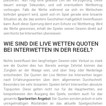
platzieren". Nun folgt eine gewisse Zeit der Verzögerung. Diese
dauert wenige Sekunden, und soll eventuellem Wettbetrug
vorbeugen. Falls die Wette während sie sich im Wettschein
befindet gesperrt wird, spielt sich im Spiel gerade eine brisante
Situation ab, die das weitere Geschehen maßgeblich beeinflussen
kann. Auch diese Sperrung dient zum Schutz vor Wettbetrug. Wird
die Wette gewonnen, erhält der Spieler seinen Gewinn direkt auf
sein Konto bei Interwetten überwiesen.
WIE SIND DIE LIVE WETTEN QUOTEN
BEI INTERWETTEN IN DER REGEL?
Nichts beeinflusst den langfristigen Gewinn oder Verlust so stark
wie die Quoten dies tun. Bereits wenige Zehntel können das
Zünglein an der Waage sein, und über Sieg oder Niederlage
entscheiden. Die Quoten der Live Wetten bei Interwetten liegen
nach Erfahrungswerten über dem allgemeinen Durchschnitt.
Besonders bei sehr brisanten Spielen liefert Interwetten absolute
Topquoten. Diese gelten nicht nur für die Hauptwetten, wie
beispielsweise den Ausgang des Spiels, sondern auch für das
gesamte
Sportwetten Angebot
. Die Quoten werden jedoch in sehr
unregelmäßigen Abständen an das aktuelle Spielgeschehen