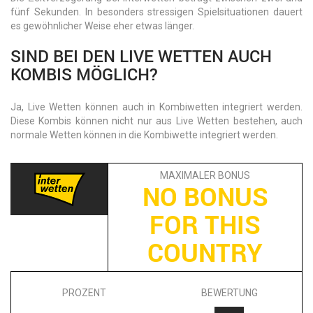
fünf Sekunden. In besonders stressigen Spielsituationen dauert
es gewöhnlicher Weise eher etwas länger.
SIND BEI DEN LIVE WETTEN AUCH
KOMBIS MÖGLICH?
Ja, Live Wetten können auch in Kombiwetten integriert werden.
Diese Kombis können nicht nur aus Live Wetten bestehen, auch
normale Wetten können in die Kombiwette integriert werden.
MAXIMALER BONUS
NO BONUS
FOR THIS
COUNTRY
PROZENT
BEWERTUNG