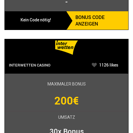
-
BONUS CODE
Kein Code nötig!
ANZEIGEN
1126 likes
INTERWETTEN CASINO
MAXIMALER BONUS
200€
UMSATZ
30x Bonus